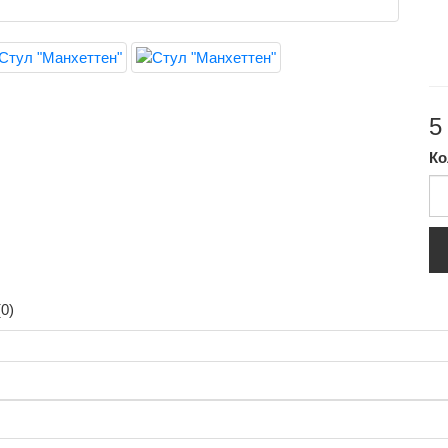
5
Ко
0)