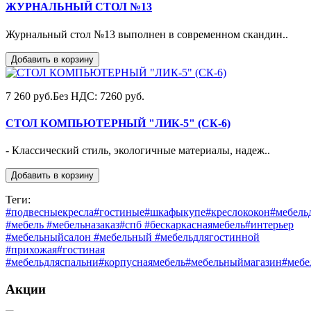
ЖУРНАЛЬНЫЙ СТОЛ №13
Журнальный стол №13 выполнен в современном скандин..
Добавить в корзину
7 260 руб.
Без НДС: 7260 руб.
СТОЛ КОМПЬЮТЕРНЫЙ "ЛИК-5" (СК-6)
- Классический стиль, экологичные материалы, надеж..
Добавить в корзину
Теги:
#подвесныекресла#гостиные#шкафыкупе#креслококон#мебель
#мебель #мебельназаказ#спб #бескаркаснаямебель#интерьер
#мебельныйсалон #мебельный #мебельдлягостинной
#прихожая#гостиная
#мебельдляспальни#корпуснаямебель#мебельныймагазин#мебе
Акции