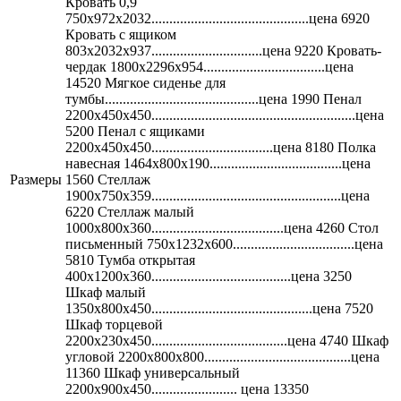
Кровать 0,9
750х972х2032............................................цена 6920
Кровать с ящиком
803х2032х937...............................цена 9220 Кровать-
чердак 1800х2296х954..................................цена
14520 Мягкое сиденье для
тумбы...........................................цена 1990 Пенал
2200х450х450.........................................................цена
5200 Пенал с ящиками
2200х450х450..................................цена 8180 Полка
навесная 1464х800х190.....................................цена
Размеры
1560 Стеллаж
1900х750х359.....................................................цена
6220 Стеллаж малый
1000х800х360.....................................цена 4260 Стол
письменный 750х1232х600..................................цена
5810 Тумба открытая
400х1200х360.......................................цена 3250
Шкаф малый
1350х800х450.............................................цена 7520
Шкаф торцевой
2200х230х450......................................цена 4740 Шкаф
угловой 2200х800х800.........................................цена
11360 Шкаф универсальный
2200х900х450........................ цена 13350