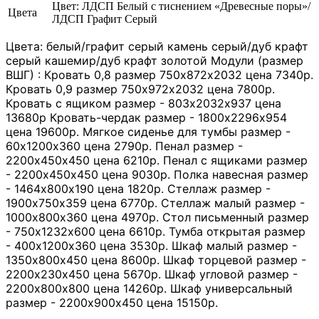
Цвет: ЛДСП Белый с тиснением «Древесные поры»/
Цвета
ЛДСП Графит Серый
Цвета: белый/графит серый камень серый/дуб крафт
серый кашемир/дуб крафт золотой Модули (размер
ВШГ) : Кровать 0,8 размер 750х872х2032 цена 7340р.
Кровать 0,9 размер 750х972х2032 цена 7800р.
Кровать с ящиком размер - 803х2032х937 цена
13680р Кровать-чердак размер - 1800х2296х954
цена 19600р. Мягкое сиденье для тумбы размер -
60х1200х360 цена 2790р. Пенал размер -
2200х450х450 цена 6210р. Пенал с ящиками размер
- 2200х450х450 цена 9030р. Полка навесная размер
- 1464х800х190 цена 1820р. Стеллаж размер -
1900х750х359 цена 6770р. Стеллаж малый размер -
1000х800х360 цена 4970р. Стол письменный размер
- 750х1232х600 цена 6610р. Тумба открытая размер
- 400х1200х360 цена 3530р. Шкаф малый размер -
1350х800х450 цена 8600р. Шкаф торцевой размер -
2200х230х450 цена 5670р. Шкаф угловой размер -
2200х800х800 цена 14260р. Шкаф универсальный
размер - 2200х900х450 цена 15150р.