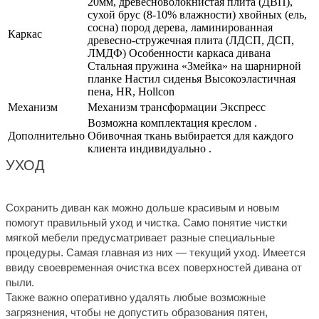
20мм, древесноволокнистая плита (ДВП),
сухой брус (8-10% влажности) хвойных (ель,
сосна) пород дерева, ламинированная
Каркас
древесно-стружечная плита (ЛДСП, ДСП,
ЛМДФ) Особенности каркаса дивана
Стальная пружина «Змейка» на шарнирной
планке Настил сиденья Высокоэластичная
пена, HR, Hollcon
Механизм
Механизм трансформации Экспресс
Возможна комплектация креслом .
Дополнительно
Обивочная ткань выбирается для каждого
клиента индивидуально .
УХОД
Сохранить диван как можно дольше красивым и новым
помогут правильный уход и чистка. Само понятие чистки
мягкой мебели предусматривает разные специальные
процедуры. Самая главная из них — текущий уход. Имеется
ввиду своевременная очистка всех поверхностей дивана от
пыли.
Также важно оперативно удалять любые возможные
загрязнения, чтобы не допустить образования пятен,