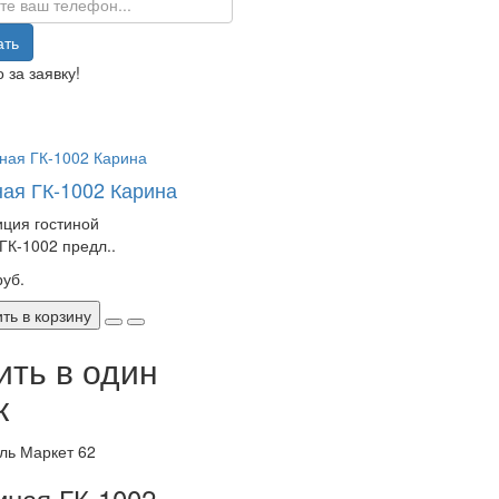
ать
 за заявку!
ная ГК-1002 Карина
ция гостиной
ГК-1002 предл..
руб.
ть в корзину
ить в один
к
иная ГК-1002