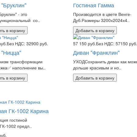
 "Бруклин"
Гостиная Гамма
Бруклин" - это
Производится в цвете Венге-
ункциональный со..
Дуб.Размеры 3200х2024х4..
ть в корзину
Добавить в корзину
руб.
Без НДС: 32900 руб.
57 150 руб.
Без НДС: 57150 руб
 "Ницца"
Диван "Франклин"
низм трансформации
УХОДСохранить диван как мож
жка✅ наполнение вы..
дольше красивым и но..
ть в корзину
Добавить в корзину
ная ГК-1002 Карина
ция гостиной
ГК-1002 предл..
руб.