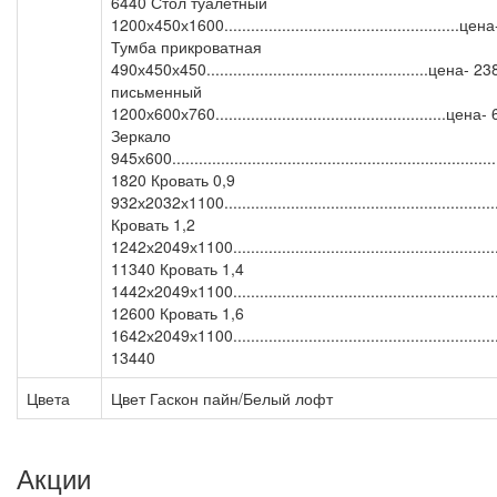
6440 Стол туалетный
1200х450х1600.....................................................це
Тумба прикроватная
490х450х450..................................................цена-
письменный
1200х600х760....................................................цена
Зеркало
945х600......................................................................
1820 Кровать 0,9
932х2032х1100........................................................
Кровать 1,2
1242х2049х1100.........................................................
11340 Кровать 1,4
1442х2049х1100.........................................................
12600 Кровать 1,6
1642х2049х1100.........................................................
13440
Цвета
Цвет Гаскон пайн/Белый лофт
Акции