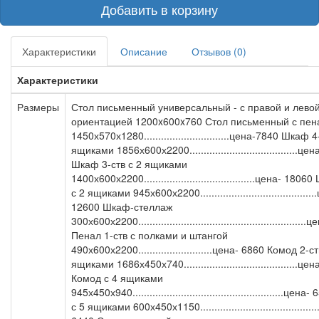
Добавить в корзину
Характеристики
Описание
Отзывов (0)
Характеристики
Размеры
Стол письменный универсальный - с правой и лево
ориентацией 1200x600x760 Стол письменный с пе
1450х570х1280..............................цена-7840 Шкаф 4
ящиками 1856х600х2200......................................це
Шкаф 3-ств с 2 ящиками
1400х600х2200.......................................цена- 180
с 2 ящиками 945х600х2200.......................................
12600 Шкаф-стеллаж
300х600х2200.........................................................
Пенал 1-ств с полками и штангой
490х600х2200..........................цена- 6860 Комод 2-ст
ящиками 1686х450х740........................................це
Комод с 4 ящиками
945х450х940.....................................................це
с 5 ящиками 600х450х1150.........................................